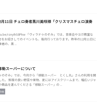
12月11日 チェロ奏者黒川美咲様「クリスマスチェロ演奏
/youtu.be/rznyIhS8Pkw 「ヴィラドゥのぞみ」では、音楽会やヨガ教室な
方をお招きしてのイベントも、毎月行っております。昨年の12月11日に
の、黒 ...
 移動スーパーについて
ゥのぞみ」では、今月から「移動スーパー とくし丸」さんの利用を開
した。 鮮度の良い野菜や果物、更にはアイスクリームまで、幅広いジャ
商品を運んでくださる「移動スーパー」の ...
の他