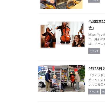
令和3年
会」
https:/
ど、外部の
は、チェロ奏者
イベント
9月28日
「ヴィラド
始いたしま
ンルの食品や
イベント
そ