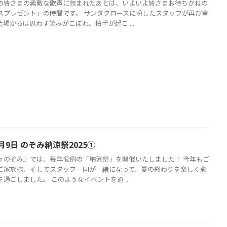
の皆さまの素敵な歌声に包まれたあとは、いよいよ皆さまお待ちかねの
スプレゼント」の時間です。 サンタクロースに扮したスタッフが再び登
場からは思わず笑みがこぼれ、拍手が起こ ...
月9日 のぞみ納涼祭2025①
ゥのぞみ』では、毎年恒例の「納涼祭」を開催いたしました！ 今年もご
ご家族様、そしてスタッフ一同が一緒になって、夏の終わりを楽しく彩
過ごしました。 このようなイベントを通 ...