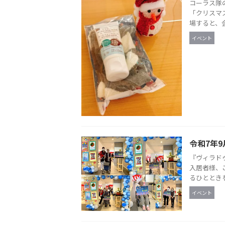
コーラス隊
「クリスマ
場すると、会
イベント
令和7年9
『ヴィラド
入居者様、
るひとときを
イベント