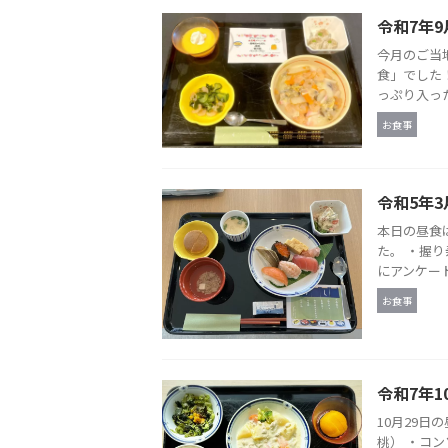
令和7年
今月のご当
食」でした
っぷり入った
お食事
令和5年
本日の昼食
た。 ・握
にアンケート
お食事
令和7年1
10月29日
桃） ・コ