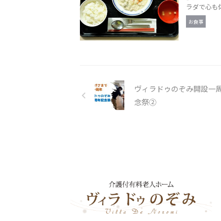
ラダで心も体
お食事
ヴィラドゥのぞみ開設一
念祭②