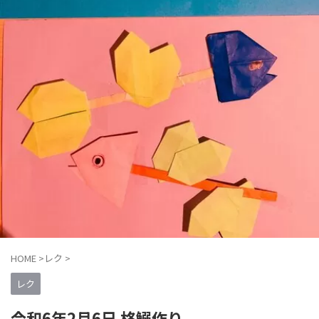
HOME
>
レク
>
レク
令和6年2月6日 柊鰯作り