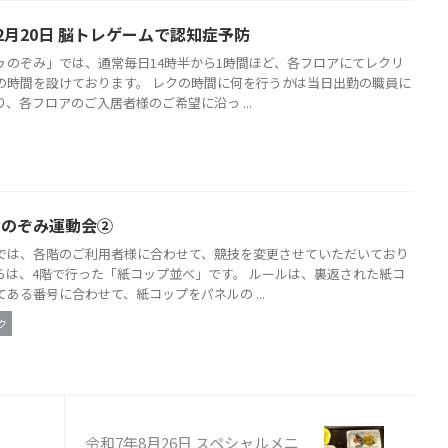
2月20日 脳トレゲームで認知症予防
ゥのぞみ」では、通常毎日14時半から1時間ほど、各フロアにてレクリ
の時間を設けております。 レクの時間に何を行うかは当日出勤の職員に
、各フロアのご入居者様のご希望に沿っ ...
日 のぞみ運動会②
では、各階のご利用者様に合わせて、競技を変更させていただいており
らは、4階で行った「紙コップ並べ」です。 ルールは、裏返された紙コ
ある番号に合わせて、紙コップをパネルの ...
ク
令和7年8月26日 スペシャルメニ