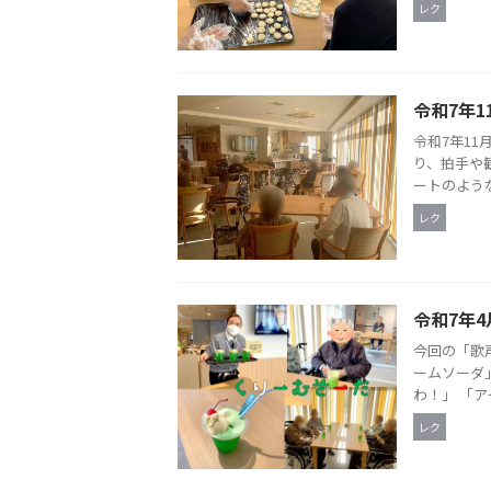
レク
令和7年1
令和7年11
り、拍手や
ートのような
レク
令和7年4
今回の「歌
ームソーダ
わ！」 「ア
レク