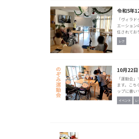
令和5年1
「ヴィラド
エーション
任されており
レク
10月22
「運動会」
ます。こち
ップに書いて
イベント
レ