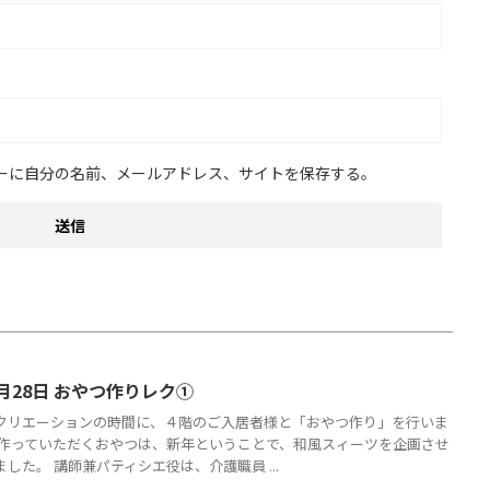
ーに自分の名前、メールアドレス、サイトを保存する。
月28日 おやつ作りレク①
クリエーションの時間に、４階のご入居者様と「おやつ作り」を行いま
回作っていただくおやつは、新年ということで、和風スィーツを企画させ
した。 講師兼パティシエ役は、介護職員 ...