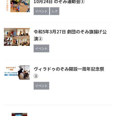
10月24日 のぞみ運動会③
イベント
レク
令和5年3月27日 劇団のぞみ旗揚げ公
演②
イベント
ヴィラドゥのぞみ開設一周年記念祭
②
イベント