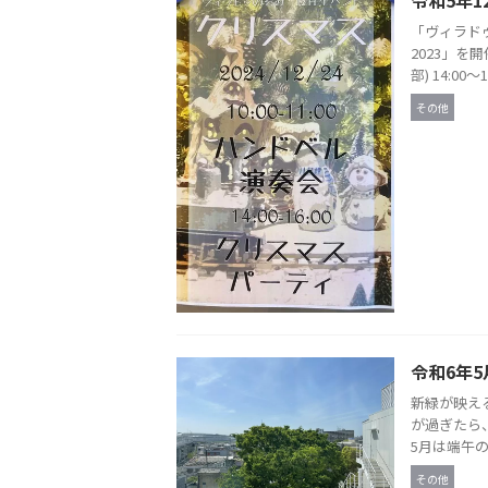
「ヴィラド
2023」を開
部) 14:00〜16
その他
令和6年5
新緑が映え
が過ぎたら
5月は端午の
その他