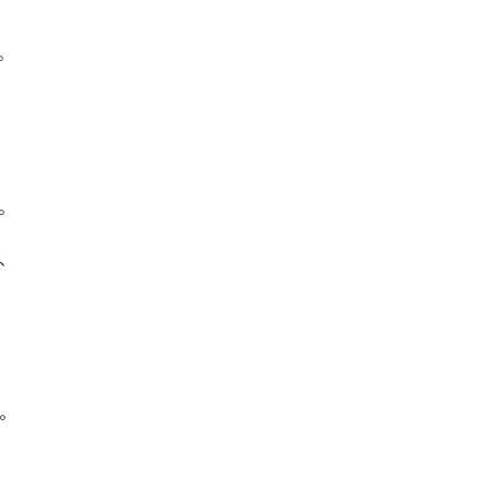
。
。
、
。