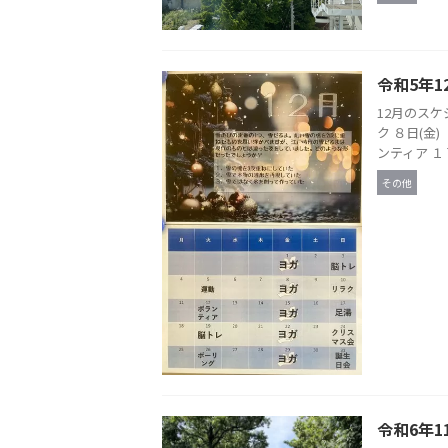
令和5年1
12月のスケ
ク ８日(金
ンティア １７
その他
令和6年1