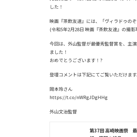
した！
映画『茶飲友達』には、「ヴィラドゥのぞ
(令和5年2月28日 映画『茶飲友達』の撮影
今回は、外山監督が最優秀監督賞を、主演
ました！
おめでとうございます！?
登壇コメントは下記にてご覧いただけます
岡本玲さん
https://t.co/nWRgJDgHHg
外山文治監督
第37回 高崎映画祭