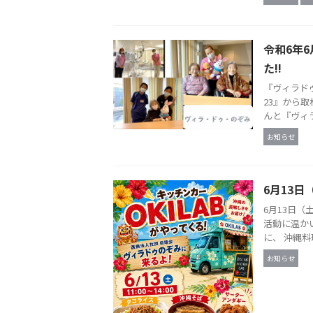
令和6年
た!!
『ヴィラド
23』から
んと『ヴィラ
お知らせ
6月13
6月13日（
活動に温か
に、 沖縄料理
お知らせ