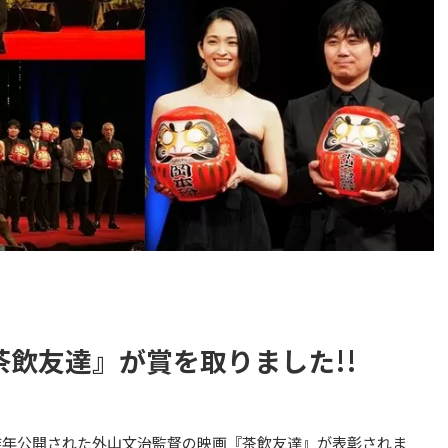
茶飲友達』が賞を取りました!!
、昨年公開された外山文治監督の映画『茶飲友達』が表彰されま