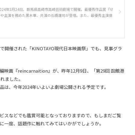
024年3月24日、群馬県高崎市高崎芸術劇場で開催。最優秀作品賞『せ
督や主演を務めた黒木華、共演の石橋蓮司が登壇。また、最優秀主演俳
で開催された「KINOTAYO現代日本映画祭」でも、見事グラ
reincarnaition』が、昨年12月9日、「第29回 函館港
されました。
品は、今年2024年いよいよ劇場公開される予定です。
ビスなどでも鑑賞可能となっておりますので、もしまだご覧
に一度、話題作に触れてみてはいかがでしょうか。