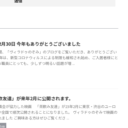
2月30日 今年もありがとうございました
間、「ヴィラドゥのぞみ」のブログをご覧いただき、ありがとうござい
今年は、新型コロナウィルスによる制限も緩和され始め、ご入居者様にと
職員にとっても、少しずつ明るい話題が増 ...
飲友達」が来年2月に公開されます。
靖会が協力した映画 「茶飲み友達」が23年2月に東京・渋谷のユーロ
か全国で順次公開されることになりました。 ヴィラドゥのぞみで映画の
ました ご興味ある方はぜひご覧くださ ...
の他