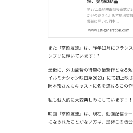
場、笑顔の結晶
第37回高崎映画祭授賞式が2
かいのおきく』阪本順治監
優賞に輝いた岡本 ...
www.1st-generation.com
また『茶飲友達』は、昨年12月にフランス
ンプリに輝いています！?
最後に、外山監督の待望の最新作となる短編映画『
イルミナシオン映画祭2023」にて初上映
岡本玲さんもキャストに名を連ねるこの作
私も個人的に大変楽しみにしています！！
映画『茶飲友達』は、現在、動画配信サー
になられたことがない方は、是非この機会