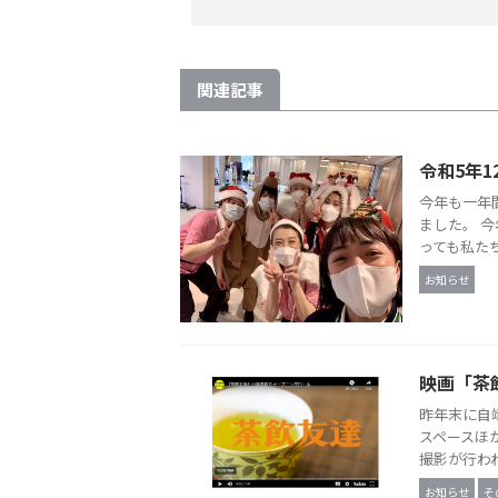
関連記事
令和5年1
今年も一年
ました。 
っても私たち
お知らせ
映画「茶
昨年末に自
スペースほ
撮影が行われ
お知らせ
そ