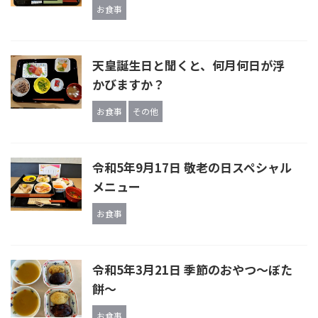
お食事
天皇誕生日と聞くと、何月何日が浮
かびますか？
お食事
その他
令和5年9月17日 敬老の日スペシャル
メニュー
お食事
令和5年3月21日 季節のおやつ～ぼた
餅～
お食事