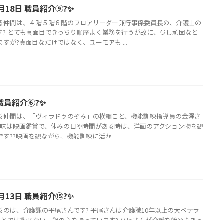
月18日 職員紹介⑨?✨
る仲間は、４階５階６階のフロアリーダー兼行事係委員長の、介護士の
す? とても真面目できっちり順序よく業務を行うが故に、少し頑固なと
すが?真面目なだけではなく、ユーモアも ...
 職員紹介⑥?✨
る仲間は、「ヴィラドゥのぞみ」の横綱こと、機能訓練指導員の金澤さ
 趣味は映画鑑賞で、休みの日や時間がある時は、洋画のアクション物を観
す??映画を観ながら、機能訓練に活か ...
月13日 職員紹介⑮?✨️
るのは、介護課の平尾さんです? 平尾さんは介護職10年以上の大ベテラ
のことでは動じない、鋼の心を持っています? 平尾さんが介護を始めたきっ