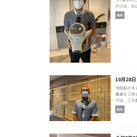
かけは、おば
職員
10月28
今回紹介す
導員をご存
ては、ご入居
職員