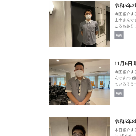
令和5年2
今回紹介す
山岸さんで
ころもありま
職員
11月6日
今回紹介す
んです?✨
ているそうで
職員
令和5年8
本日紹介す
ン‼️多少