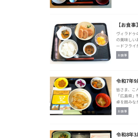
【お食事
ヴィラドゥ
の美味しい
ードフライ
お食事
令和7年9
皆さま、こ
「広島県」
卓を囲みなが
お食事
令和8年