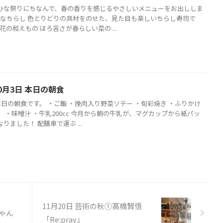
ひな祭りにちなんで、春の香りを感じるやさしいメニューをお出ししま
 ひなちらし 色とりどりの具材をのせた、見た目も楽しいちらし寿司で
菜の花の和えもの ほろ苦さが春らしい菜の ...
0月3日 本日の朝食
本日の朝食です。 ・ご飯 ・挽肉入り野菜ソテー ・旬彩焼き ・ふりかけ
 ・味噌汁 ・牛乳200cc 今月から朝の牛乳が、マグカップから紙パッ
りました！ 配膳車で運ぶ ...
11月20日 芸術の秋①髙橋賢悟
ちゃん
「Re:pray」