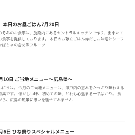
】本日のお昼ごはん7月20日
のぞみのお食事は、施設内にあるセントラルキッチンで作り、出来たて
お食事を提供しております。 本日のお献立ごはん赤だしお味噌汁シーフ
かぼちゃの含め煮フルーツ
月10日 ご当地メニュー〜広島県〜
んにちは。 今月のご当地メニューは、瀬戸内の恵みをたっぷり味わえる
特集です。 懐かしい味、初めての味、どれも心温まる一品ばかり。 食
ら、広島の風景に思いを馳せてみません ...
3月6日 ひな祭りスペシャルメニュー