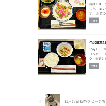
施設では、
した。 
す。 🌼 
お食事
令和6年1
10月3日、
（うめしそ）
クに変更とな
お食事
11月17日 秋祭り ピーチ