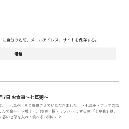
ーに自分の名前、メールアドレス、サイトを保存する。
月7日 お食事～七草粥～
は、「七草粥」をご提供させていただきました。 ・七草粥・ホッケの塩
こんの金平・味噌汁・汁具(豆・揚・ミツバ)・うずら豆 「七草粥」は、
に春の七草を入れて食べるお粥のこと ...