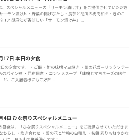
は、スペシャルメニューの「サーモン漬け丼」をご提供させていただき
・サーモン漬け丼・野菜の揚げびたし・長芋と胡瓜の梅肉和え・きのこ
ロア 胡麻油が香ばしい「サーモン漬け丼」 ...
月17日 本日の夕食
本日の夕食です。 ・ご飯 ・鮭の味噌マヨ焼き ・菜の花ガーリックソテー
ものパイン煮 ・昆布佃煮 ・コンソメスープ 「味噌とマヨネーズの味付
 と、ご入居者様にもご好評 ...
3月4日 ひな祭りスペシャルメニュー
日の昼食は、「ひな祭りスペシャルメニュー」をご提供させていただきま
なちらし ・炊き合わせ ・菜の花と竹輪の白和え ・桜餅 彩りも鮮やかな
」は、具沢山で栄養満点です！ ...