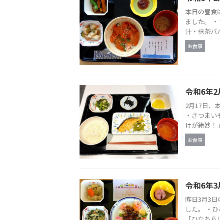
本日の昼食
ました。 
汁・抹茶ババ
お食事
令和6年2
2月17日、
・さつまい
けが絶妙！」
お食事
令和6年
昨日3月3
した。 ・ひ
「ひなちらし