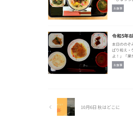
お食事
令和5年8
本日ののぞ
ぱり和え・
よ！」「栗か
お食事
10月6日 秋はどこに