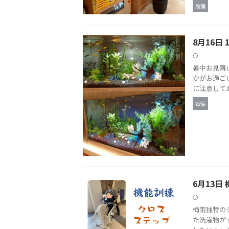
設備
8月16日
暑中お見舞
かがお過ご
に注意してお
設備
6月13日
梅雨独特の
た洗濯物が