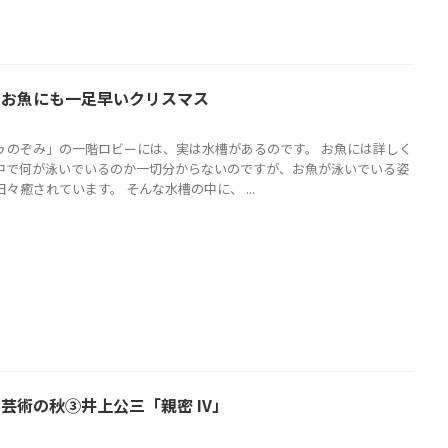
日 お魚にも一足早いクリスマス
ゥのぞみ」の一階ロビーには、実は水槽があるのです。 お魚には詳しく
中で何が泳いでいるのか一切分からないのですが、お魚が泳いでいる姿
々癒されています。 そんな水槽の中に、 ...
日 芸術の秋③井上公三「親密 IV」