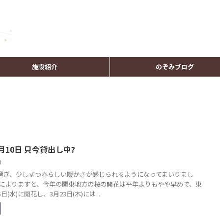
施設紹介
のぞみブログ
月10日 只今貸出し中?
10
過ぎ、少しずつ春らしい暖かさが感じられるようになってまいりまし
庁によりますと、今年の関東地方の桜の開花は平年よりもやや早めで、東
日(水)に開花し、3月23日(木)には ...