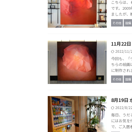
こちらは、
です。20
ましたが、晩
その他
設備
11月22
2022/11
今回も、「
ちらの絵画
に制作されま
その他
設備
8月19日
2022/8/
毎日、うだ
にはお気を
で、ご入居者