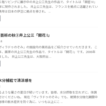
６階リビングに展示中の井上公三先生の作品で、タイトルは「親密 IV」
09年に制作されました。 井上公三先生は、フランスを拠点に活躍されてい
年は日本の伊豆に拠点を移され、 ...
日 芸術の秋②井上公三「開花 I」
/24
ヴィラドゥのぞみ」の施設内の美術品をご紹介させていただきます。 こ
は、画家の井上公三先生の作品で、タイトルは「開花 I」です。2006年
した。 井上公三先生は、大阪府出 ...
 水分補給で清涼感を
22
るような暑さの夏日が続いています。皆様、水分摂取を忘れずに、体調
付けくださいね。 現在「ヴィラドゥのぞみ」でも、絶賛水分強化期間中
様の脱水症状を防ぐ為に、いつも以上にこ ...