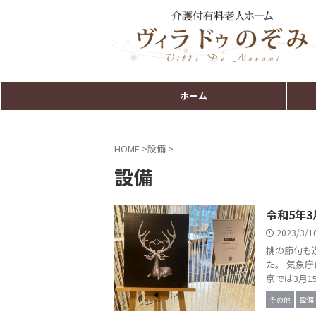
ホーム
HOME
>
設備
>
設備
令和5年3
2023/3/
桃の節句も
た。 気象
京では3月15
その他
設備