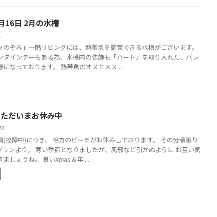
月16日 2月の水槽
21
ゥのぞみ」一階リビングには、熱帯魚を鑑賞できる水槽がございます。
ンタインデーもある為、水槽内の装飾も「ハート」を取り入れた、バレ
になっております。 熱帯魚のオスとメス ...
日 ただいまお休み中
/20
調(故障中)につき、 相方のピーチがお休みしております。 その分頑張り
プリンより。 寒い季節となりましたが、風邪など引かぬように お互い気
ましょうね。 良いXmas＆年 ...