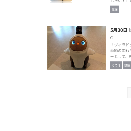
したい！」と
設備
5月30日
「ヴィラド
季節の変わ
ーとして、来
その他
設備