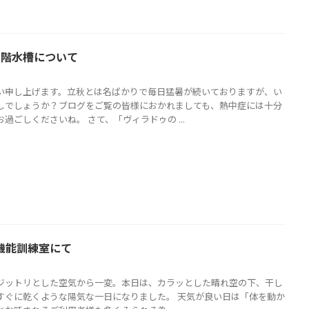
 1階水槽について
い申し上げます。立秋とは名ばかりで毎日猛暑が続いておりますが、い
しでしょうか？ブログをご覧の皆様におかれましても、熱中症には十分
過ごしくださいね。 さて、「ヴィラドゥの ...
 機能訓練室にて
ジットリとした空気から一変。本日は、カラッとした晴れ空の下、干し
すぐに乾くような陽気な一日になりました。 天気が良い日は「体を動か