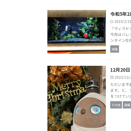
令和5年2
2023/2/
「ヴィラド
今月はバレ
ンタイン仕様
設備
12月20
2022/12
ただいま不
ます。と、
をつけていき
その他
設備