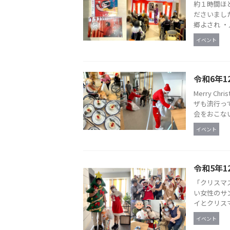
約１時間ほ
ださいまし
郷よされ ・
イベント
令和6年1
Merry C
ザも流行っ
会をおこない
イベント
令和5年1
「クリスマ
い女性のサ
イとクリスマ
イベント