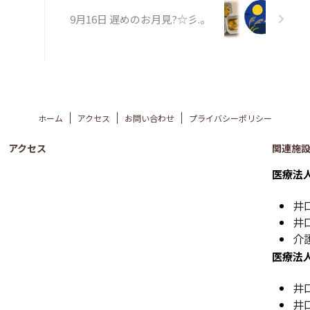
9月16日 遅めのお月見?☆彡.。
ホーム
アクセス
お問い合わせ
プライバシーポリシー
アクセス
関連施
医療法
井
井
介
医療法
井
井