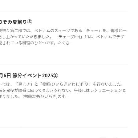
 のぞみ夏祭り⑤
夏祭り第二部では、ベトナムのスィーツである「チェー」を、皆様と一
召し上がっていただきました。 「チェー(Che)」とは、ベトナムでデザ
されている料理のひとつです。たくさ ...
月6日 節分イベント2025②
トでは、「豆まき」と「柊鰯(ひいらぎいわし)作り」を行ないました。
階を鬼役が順番に回って豆まきを行ない、午後にはレクリエーションと
りました。 柊鰯は柊(ひいらぎ)の小 ...