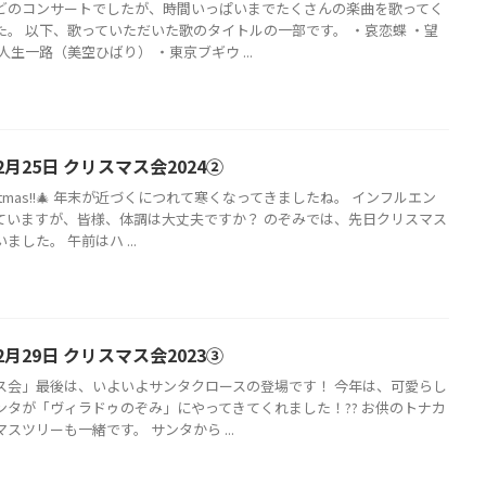
どのコンサートでしたが、時間いっぱいまでたくさんの楽曲を歌ってく
た。 以下、歌っていただいた歌のタイトルの一部です。 ・哀恋蝶 ・望
人生一路（美空ひばり） ・東京ブギウ ...
2月25日 クリスマス会2024②
hristmas!!🎄 年末が近づくにつれて寒くなってきましたね。 インフルエン
ていますが、皆様、体調は大丈夫ですか？ のぞみでは、先日クリスマス
ました。 午前はハ ...
2月29日 クリスマス会2023③
ス会」最後は、いよいよサンタクロースの登場です！ 今年は、可愛らし
ンタが「ヴィラドゥのぞみ」にやってきてくれました！?‍? お供のトナカ
スツリーも一緒です。 サンタから ...