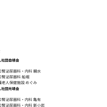
設
人社団自靖会
口腎泌尿器科・内科 親水
口腎泌尿器科 船堀
護老人保健施設 めぐみ
人社団光靖会
口腎泌尿器科・内科 亀有
口腎泌尿器科・内科 新小岩