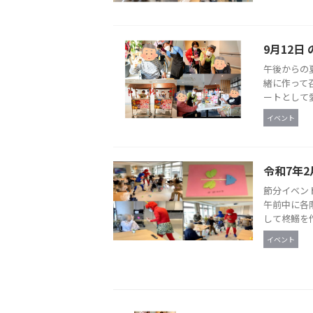
9月12日
午後からの
緒に作って
ートとして愛
イベント
令和7年2
節分イベン
午前中に各
して柊鰯を作
イベント