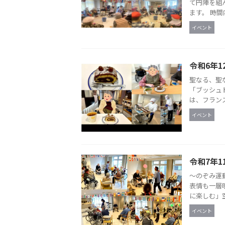
て円陣を組
ます。 時間
イベント
令和6年
聖なる、聖
「ブッシュ
は、フランス
イベント
令和7年1
～のぞみ運
表情も一層
に楽しむ」空
イベント