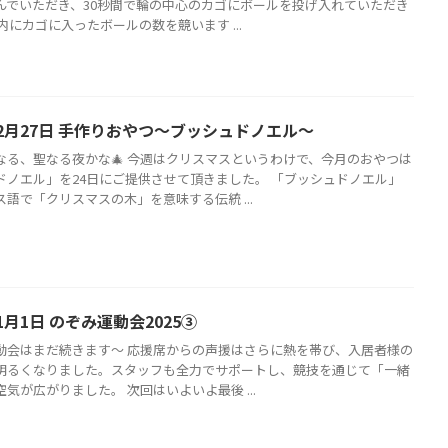
んでいただき、30秒間で輪の中心のカゴにボールを投げ入れていただき
内にカゴに入ったボールの数を競います ...
12月27日 手作りおやつ〜ブッシュドノエル〜
なる、聖なる夜かな🎄 今週はクリスマスというわけで、今月のおやつは
ドノエル」を24日にご提供させて頂きました。 「ブッシュドノエル」
語で「クリスマスの木」を意味する伝統 ...
1月1日 のぞみ運動会2025③
動会はまだ続きます～ 応援席からの声援はさらに熱を帯び、入居者様の
明るくなりました。スタッフも全力でサポートし、競技を通じて「一緒
気が広がりました。 次回はいよいよ最後 ...