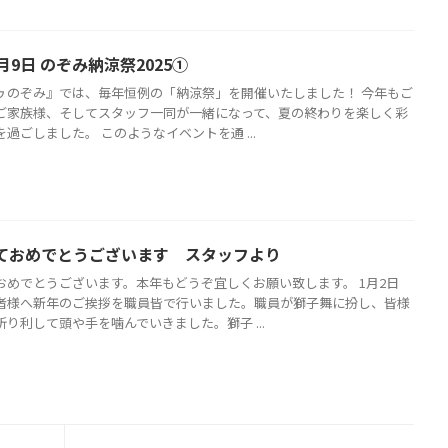
月9日 のぞみ納涼祭2025①
ゥのぞみ』では、毎年恒例の「納涼祭」を開催いたしました！ 今年もご
ご家族様、そしてスタッフ一同が一緒になって、夏の終わりを楽しく彩
過ごしました。 このようなイベントを通 ...
ておめでとうございます スタッフより
おめでとうございます。本年もどうぞ宜しくお願い致します。 1月2日
者様へ新年のご挨拶を職員皆で行いました。職員が獅子舞に扮し、皆様
り利して頭や手を噛んでいきました。獅子 ...