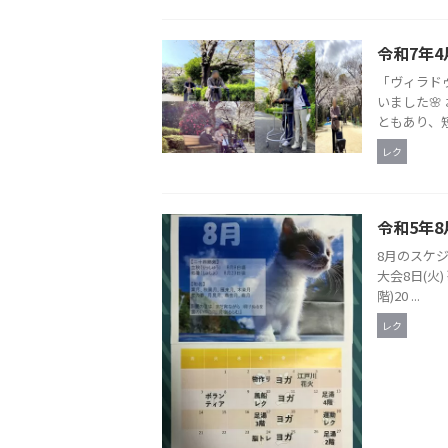
令和7年4
「ヴィラド
いました
ともあり、短
レク
令和5年8
8月のスケジ
大会8日(火)
階)20 ...
レク