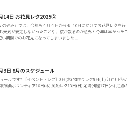
月14日 お花見レク2025②
ゥのぞみ」では、今年も４月４日から4月10日にかけてお花見レクを行
 お天気が安定しなかったことや、桜が散るのが意外と今年は早かったこ
い期間でのお花見になってしまいました ...
月3日 8月のスケジュール
ュールです? 【イベント・レク】3日(木) 物作りレク5日(土) 江戸川花火
 歌謡曲ボランティア10日(木) 風船レク13日(日) 足湯(4階)17日(木) 足湯(3