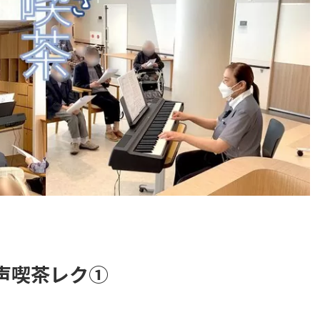
歌声喫茶レク①