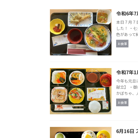
令和6年7
本日７月７
した！ ・七
色があって綺
お食事
令和7年
今年も元旦
献立】 ・
かぼちゃ、人
お食事
6月16