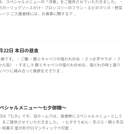
は、スペシャルメニューの「洋食」をご提供させていただきました。 ・
のガーリックソースかけ・ブロッコリーのフラン・エビのマリネ・野菜
ーツ ご入居者様には、お食事に関するア ...
月22日 本日の昼食
昼食です。 ・ご飯 ・豚とキャベツの塩だれ炒め ・さつま芋サラダ ・フ
かん缶） ・すまし汁 豚とキャベツの塩だれ炒めは、塩だれの味と香り
ベツに絡み合って食欲をそそりま ...
 スペシャルメニュー～七夕御膳～
本日は『七夕』です。当ホームでは、昼食時にスペシャルメニューとして
」をご提供させていただきました。 ・七夕そうめん・天ぷら・鶏と冬瓜
和菓子 星の形がロマンティックで可愛 ...