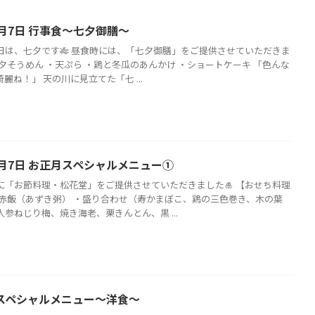
月7日 行事食～七夕御膳～
日は、七夕です🎋 昼食時には、「七夕御膳」をご提供させていただきま
夕そうめん ・天ぷら ・鶏と冬瓜のあんかけ ・ショートケーキ 「色んな
麗ね！」 天の川に見立てた「七 ...
1月7日 お正月スペシャルメニュー①
に「お節料理・松花堂」をご提供させていただきました🎍 【おせち料理
御赤飯（あずき粥） ・盛り合わせ（寿かまぼこ、鶏の三色巻き、木の葉
参ねじり梅、焼き海老、栗きんとん、黒 ...
日 スペシャルメニュー～洋食～