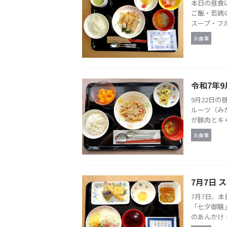
本日の昼食
ご飯・若鶏
スープ・フル
お食事
令和7年9
9月22日の
ルーツ（み
が豚肉とキャ
お食事
7月7日
7月7日、
「七夕御膳
のあんかけ・