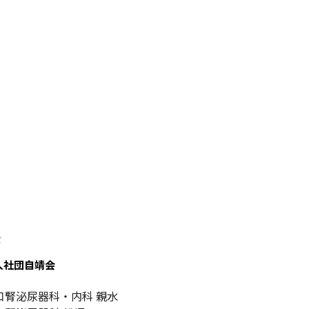
設
人社団自靖会
口腎泌尿器科・内科 親水