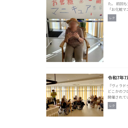
た。 前回
「お化粧マニ
レク
令和7年7
『ヴィラド
どこかのフ
開催されてい
レク