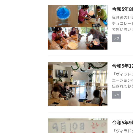
令和5年8
昼食後の1
チョコレー
で思い思いに
レク
令和5年1
「ヴィラド
エーション
任されており
レク
令和5年9
「ヴィラド