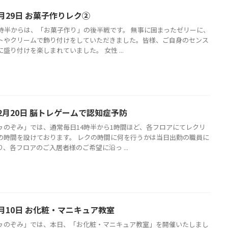
月29日 お菓子作りレク②
4時半からは、「お菓子作り」の後半戦です。 無事に固まったゼリーに、
トやクリームで飾り付けをしていただきました。皆様、ご自身のセンス
盛り付けを楽しまれていました。 女性 ...
2月20日 脳トレゲームで認知症予防
ゥのぞみ」では、通常毎日14時半から1時間ほど、各フロアにてレクリ
の時間を設けております。 レクの時間に何を行うかは当日出勤の職員に
、各フロアのご入居者様のご希望に沿っ ...
月10日 お化粧・マニキュア教室
ゥのぞみ」では、本日、「お化粧・マニキュア教室」を開催いたしまし