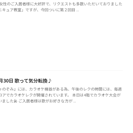
も女性のご入居者様に大好評で、リクエストも多数いただいておりました
キュア教室」ですが、今回ついに第２回目 ...
月30日 歌って気分転換♪
ゥのぞみ』には、カラオケ機器がある為、午後のレクの時間には、毎週
ロアでカラオケレクが開催されています。 本日は4階でカラオケ大会が
ました🎤 ご入居者様は歌がお好きな方が ...