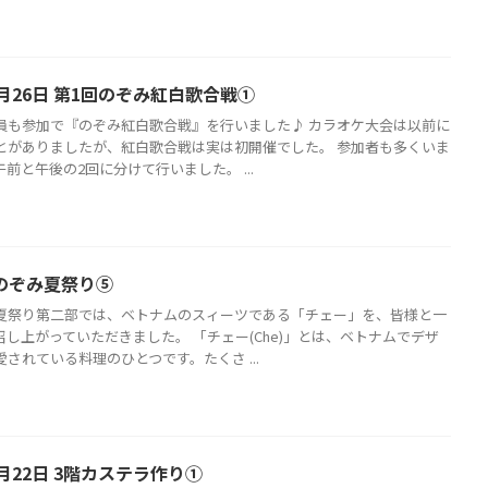
月26日 第1回のぞみ紅白歌合戦①
員も参加で『のぞみ紅白歌合戦』を行いました♪ カラオケ大会は以前に
とがありましたが、紅白歌合戦は実は初開催でした。 参加者も多くいま
前と午後の2回に分けて行いました。 ...
 のぞみ夏祭り⑤
夏祭り第二部では、ベトナムのスィーツである「チェー」を、皆様と一
召し上がっていただきました。 「チェー(Che)」とは、ベトナムでデザ
されている料理のひとつです。たくさ ...
月22日 3階カステラ作り①