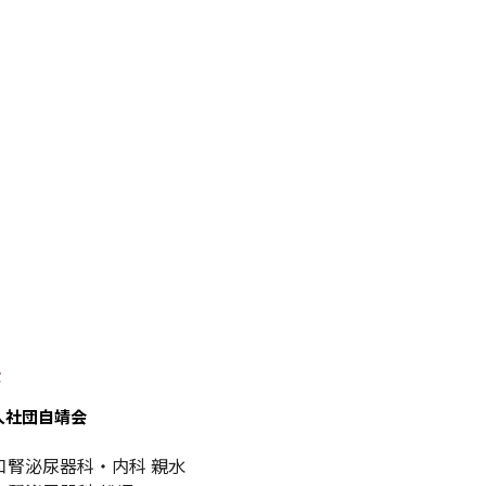
設
人社団自靖会
口腎泌尿器科・内科 親水