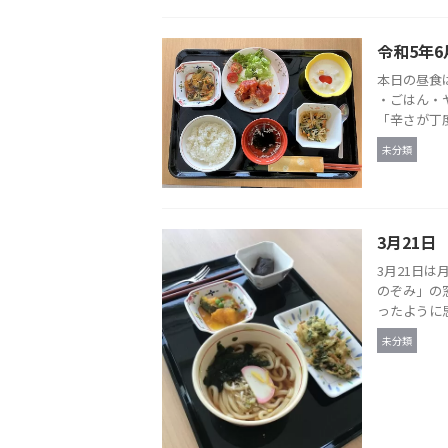
令和5年
本日の昼食
・ごはん・
「辛さが丁度
未分類
3月21日
3月21日
のぞみ」の
ったように思
未分類