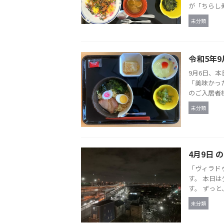
が「ちらし寿
未分類
令和5年9
9月6日、
「美味かっ
のご入居者様
未分類
4月9日 
「ヴィラド
す。 本日
す。 ずっと
未分類