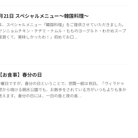
6月21日 スペシャルメニュー～韓国料理～
は、スペシャルメニュー『韓国料理』をご提供させていただきました。
ヤンニョムチキン・チヂミ・ナムル・もものヨーグルト・わかめスープ
良くて、美味しかったわ！」初めてお口 ...
 【お食事】春分の日
は月曜日ですが、春分の日ということで、世間一般は祝日。「ヴィラドゥ
窓から覗ける親水公園でも、お散歩をされている方がいつもよりも多か
えます。春分の日には、一日の昼と夜の長 ...