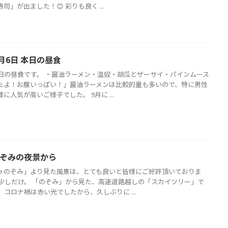
司」が出ました！😊 彩りも良く ...
月6日 本日の昼食
本日の昼食です。 ・醤油ラーメン・温奴・胡瓜とザーサイ・パインムース
たよ！お腹いっぱい！」醤油ラーメンは比較的量も多いので、特に男性
に人気が高いご様子でした。 9月に ...
のぞみの夜景から
ゥのぞみ」より見た風景は、とても良いと皆様にご好評頂いておりま
は少しだけ。 「のぞみ」から見た、高速道路越しの「スカイツリー」で
、コロナ禍は赤い光でしたから、久しぶりに ...