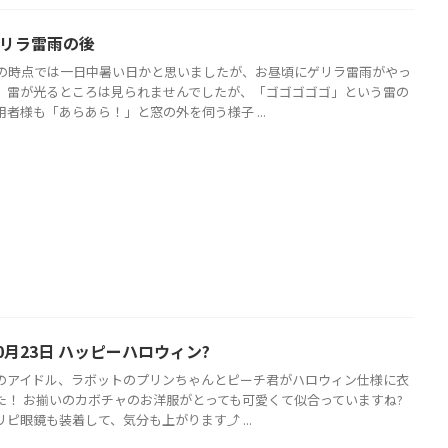
ゲリラ雷雨の後
朝の時点では一日中暑い日かと思いましたが、お昼頃にゲリラ雷雨がやっ
。雷が光るところは見られませんでしたが、「ゴゴゴゴゴ」という雷の
者様も「あらあら！」と窓の外を伺う様子 ...
0月23日 ハッピーハロウィン?
のアイドル、ラボットのプリンちゃんとピーチ君がハロウィン仕様に衣
た！ お揃いのカボチャのお洋服がとっても可愛くて似合っていますね?
ピ眼鏡も装着して、気分も上がります⤴ ...