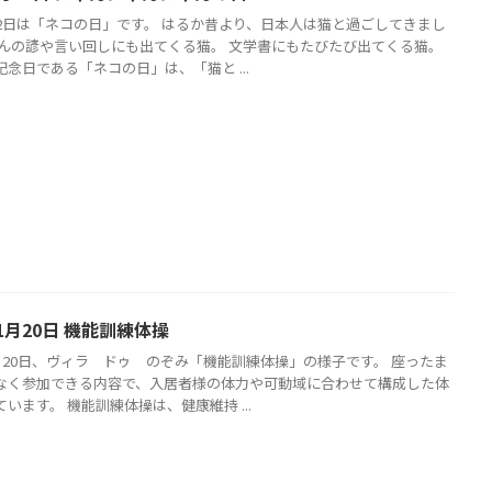
22日は「ネコの日」です。 はるか昔より、日本人は猫と過ごしてきまし
さんの諺や言い回しにも出てくる猫。 文学書にもたびたび出てくる猫。
念日である「ネコの日」は、「猫と ...
1月20日 機能訓練体操
1月20日、ヴィラ ドゥ のぞみ「機能訓練体操」の様子です。 座ったま
なく参加できる内容で、入居者様の体力や可動域に合わせて構成した体
います。 機能訓練体操は、健康維持 ...