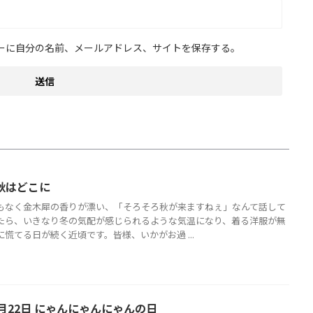
ーに自分の名前、メールアドレス、サイトを保存する。
 秋はどこに
もなく金木犀の香りが漂い、「そろそろ秋が来ますねぇ」なんて話して
たら、いきなり冬の気配が感じられるような気温になり、着る洋服が無
慌てる日が続く近頃です。皆様、いかがお過 ...
月22日 にゃんにゃんにゃんの日