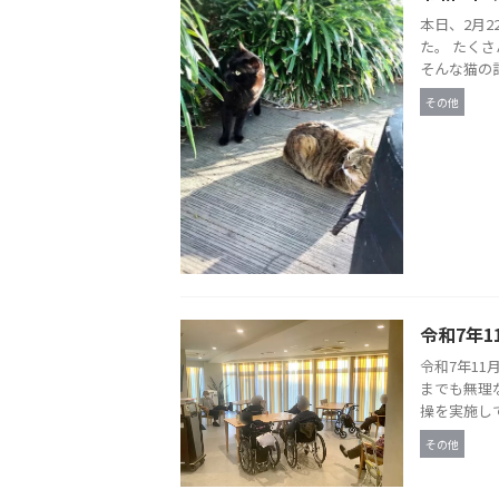
本日、2月
た。 たく
そんな猫の記
その他
令和7年1
令和7年1
までも無理
操を実施して
その他