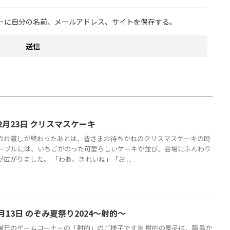
ーに自分の名前、メールアドレス、サイトを保存する。
2月23日 クリスマスケーキ
のお渡しが終わったあとは、皆さまお待ちかねのクリスマスケーキの時
テーブルには、いちごがのった可愛らしいケーキが並び、会場にふんわり
広がりました。 「わあ、きれいね」「お ...
月13日 のぞみ夏祭り2024〜射的〜
縁日のゲームコーナーの「射的」のご様子です🎯 射的の景品は、職員か