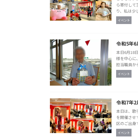
ら寄付して
り、私は少し
イベント
令和5年6
本日6月1
様を中心に
担当職員から
イベント
令和7年2
本日は、歌
を開催させ
区のご出身で
イベント